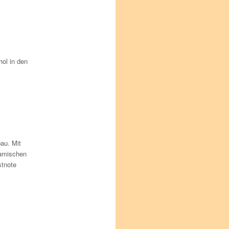
hol in den
au. Mit
namischen
stnote