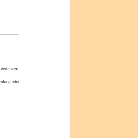
_________
Substanzen
mmlung oder