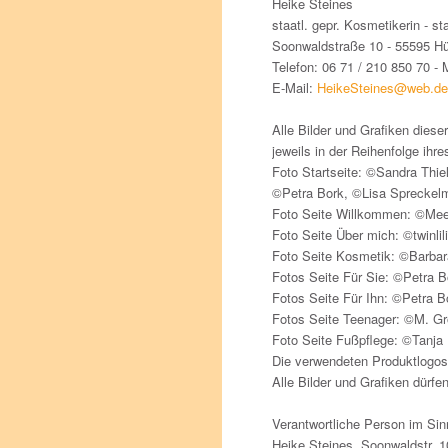
Heike Steines
staatl. gepr. Kosmetikerin - st
Soonwaldstraße 10 - 55595 Hü
Telefon: 06 71 / 210 850 70 - 
E-Mail:
HeikeSteines@web.de
Alle Bilder und Grafiken die
jeweils in der Reihenfolge ihr
Foto Startseite: ©Sandra Thie
©Petra Bork, ©Lisa Spreckelm
Foto Seite Willkommen: ©Mee
Foto Seite Über mich: ©twinlil
Foto Seite Kosmetik: ©Barbar
Fotos Seite Für Sie: ©Petra B
Fotos Seite Für Ihn: ©Petra B
Fotos Seite Teenager: ©M. 
Foto Seite Fußpflege: ©Tanja 
Die verwendeten Produktlogos
Alle Bilder und Grafiken dürf
Verantwortliche Person im Si
Heike Steines, Soonwaldstr. 1