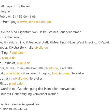
aatl. gepr. Fußpflegerin
ffelsheim
Mobil: 01 51 / 56 00 44 06
- Homepage:
www.heike-steines.de
ser Seiten sind Eigentum von Heike Steines, ausgenommen
es Erscheinens:
le, ©Patrizia Tilly, ©Jeanette Dietl, ©Mee Ting, ©EastWest Imaging, ©Pavel 
eyer, ©Petra Bork, alle
pixelio.de
 Ting,
Fotolia.com
i,
pixelio.de
a Eckholdt,
pixelio.de
ork, ©Lisa Spreckelmeyer, alle
pixelio.de
, Hersteller
ork,
pixelio.de
, ©EastWest Imaging,
Fotolia.com
, Hersteller
Großmann,
pixelio.de
, Hersteller
Ritter,
pixelio.de
 wurden mit Genehmigung des Herstellers verwendet.
en nur mit Genehmigung verwendet werden.
nne des Telemediengesetzes:
0, 55595 Hüffelsheim