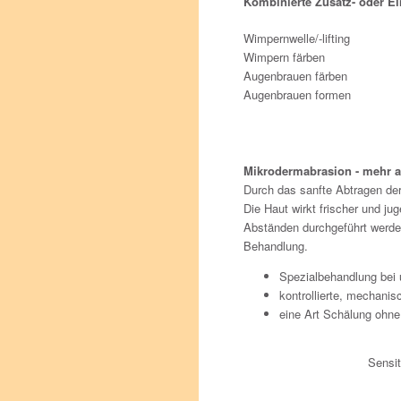
Kombinierte Zusatz- oder E
Wimpernwelle/-lifting
Wimpern färben
Augenbrauen färben
Augenbrauen formen
Mikrodermabrasion - mehr a
Durch das sanfte Abtragen der
Die Haut wirkt frischer und ju
Abständen durchgeführt werden
Behandlung.
Spezialbehandlung bei 
kontrollierte, mechanis
eine Art Schälung ohn
Sensi