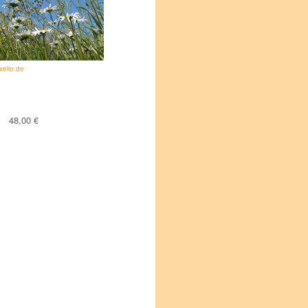
xelio.de
48,00 €